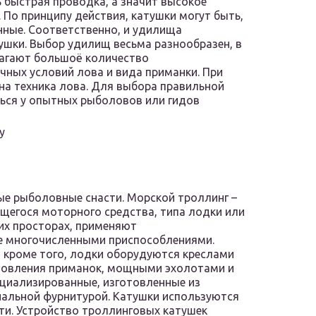
ь быстрая проводка, а значит высокое
По принципу действия, катушки могут быть,
нные. Соответственно, и удилища
ушки. Выбор удилищ весьма разнообразен, в
агают большоё количество
чных условий лова и вида приманки. При
жна техника лова. Для выбора правильной
ься у опытных рыболовов или гидов
у
ые рыболовные снасти. Морской троллинг –
щегося моторного средства, типа лодки или
ких просторах, применяют
е многочисленными приспособлениями.
 кроме того, лодки оборудуются креслами
товления приманок, мощными эхолотами и
ециализированные, изготовленные из
иальной фурнитурой. Катушки используются
и. Устройство троллинговых катушек