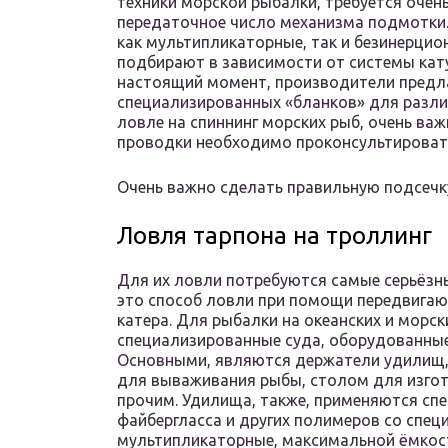
техники морской рыбалки, требуется очен
передаточное число механизма подмотки. 
как мультипликаторные, так и безинерцио
подбирают в зависимости от системы кат
настоящий момент, производители предл
специализированных «бланков» для разли
ловле на спиннинг морских рыб, очень ва
проводки необходимо проконсультироват
Очень важно сделать правильную подсечк
Ловля тарпона на троллинг
Для их ловли потребуются самые серьёзн
это способ ловли при помощи передвигаю
катера. Для рыбалки на океанских и морс
специализированные суда, оборудованны
Основными, являются держатели удилищ,
для вываживания рыбы, столом для изго
прочим. Удилища, также, применяются сп
файбергласса и других полимеров со спец
мультипликаторные, максимальной ёмкост