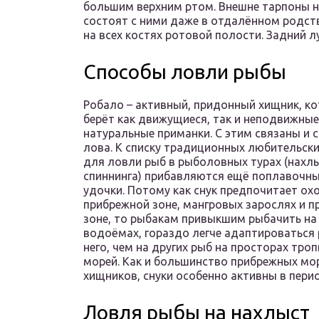
большим верхним ртом. Внешне тарпоны н
состоят с ними даже в отдалённом родств
на всех костях ротовой полости. Задний л
Способы ловли рыбы
Робало – активный, придонный хищник, к
берёт как движущиеся, так и неподвижные
натуральные приманки. С этим связаны и 
лова. К списку традиционных любительски
для ловли рыб в рыболовных турах (нахл
спиннинга) прибавляются ещё поплавочны
удочки. Потому как снук предпочитает ох
прибрежной зоне, мангровых зарослях и п
зоне, то рыбакам привыкшим рыбачить на
водоёмах, гораздо легче адаптироваться
него, чем на других рыб на просторах тро
морей. Как и большинство прибрежных мо
хищников, снуки особенно активны в пери
Ловля рыбы на нахлыст