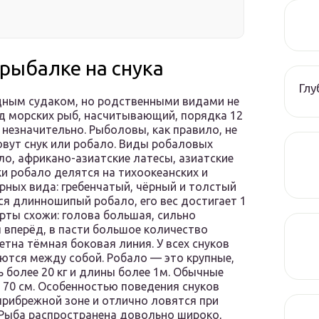
рыбалке на снука
Гл
дным судаком, но родственными видами не
д морских рыб, насчитывающий, порядка 12
незначительно. Рыболовы, как правило, не
овут снук или робало. Виды робаловых
ло, африкано-азиатские латесы, азиатские
ки робало делятся на тихоокеанских и
рных вида: гребенчатый, чёрный и толстый
я длинношипый робало, его вес достигает 1
черты схожи: голова большая, сильно
 вперёд, в пасти большое количество
етна тёмная боковая линия. У всех снуков
ются между собой. Робало — это крупные,
 более 20 кг и длины более 1м. Обычные
70 см. Особенностью поведения снуков
 прибрежной зоне и отлично ловятся при
. Рыба распространена довольно широко,