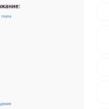
жание:
 снука
едения