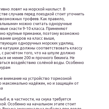
тивно ловят на морской нахлыст. В
тве случаев перед поездкой стоит уточнить
возможных трофеев. Как правило,
сальными» можно считать одноручные
вые снасти 9-10 класса. Применяют
но крупные приманки, поэтому возможно
вание шнуров на класс выше,
ствующих одноручных морских удилищ.
е катушки должны соответствовать классу
 с расчётом того, что на шпуле должно
ся не менее 200 м прочного бекинга. Не
гаться воздействию солёной воды. Особенно
шнурам
ое внимание на устройство тормозной
о максимально надёжен, но и защищён от
ма
б и, в частности, на снука требуется
ой. Особенно на начальном этапе стоит
. Весьма эмоциональна рыбалка при ловле