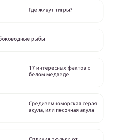
Где живут тигры?
убоководные рыбы
17 интересных фактов о
белом медведе
Средиземноморская серая
акула, или песочная акула
Отличия тюльки от