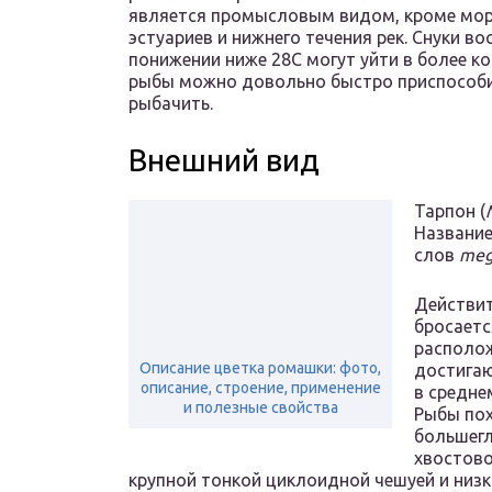
является промысловым видом, кроме мор
эстуариев и нижнего течения рек. Снуки в
понижении ниже 28С могут уйти в более к
рыбы можно довольно быстро приспособи
рыбачить.
Внешний вид
Тарпон (
Названи
слов
meg
Действит
бросаетс
располож
Описание цветка ромашки: фото,
достигаю
описание, строение, применение
в среднем
и полезные свойства
Рыбы пох
большегл
хвостово
крупной тонкой циклоидной чешуей и низ