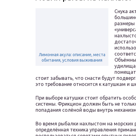
Снука ак
большинс
размеры 
«универ
нахлысто
достаточ
использо
соответ
Лимонная акула: описание, места
Объёмны
обитания, условия выживания
удилища,
помещать
стоит забывать, что снасти будут подвер
это требование относится к катушкам и 
При выборе катушки стоит обратить особ
системы. Фрикцион должен быть не тольк
попадания солёной воды внутрь механиз
Во время рыбалки нахлыстом на морских ры
определённая техника управления приманк
воспользоваться советами опытных гидов