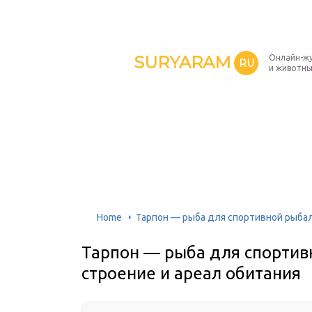
SURYARAM
Онлайн-жу
RU
и животн
Home
Тарпон — рыба для спортивной рыбалк
Тарпон — рыба для спортив
строение и ареал обитания