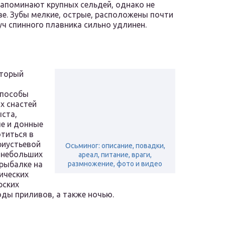
апоминают крупных сельдей, однако не
е. Зубы мелкие, острые, расположены почти
уч спинного плавника сильно удлинен.
оторый
способы
х снастей
ыста,
е и донные
отиться в
риустьевой
Осьминог: описание, повадки,
 небольших
ареал, питание, враги,
 рыбалке на
размножение, фото и видео
пических
рских
оды приливов, а также ночью.