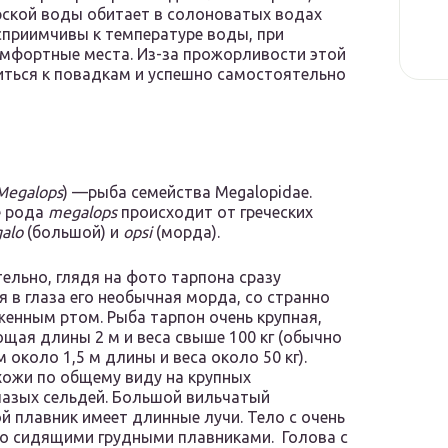
ской воды обитает в солоноватых водах
осприимчивы к температуре воды, при
омфортные места. Из-за прожорливости этой
ться к повадкам и успешно самостоятельно
Megalops
) —рыба семейства Megalopidae.
е рода
megalops
происходит от греческих
alo
(большой) и
opsi
(морда).
ельно, глядя на фото тарпона сразу
я в глаза его необычная морда, со странно
енным ртом. Рыба тарпон очень крупная,
щая длины 2 м и веса свыше 100 кг (обычно
 около 1,5 м длины и веса около 50 кг).
ожи по общему виду на крупных
азых сельдей. Большой вильчатый
й плавник имеет длинные лучи. Тело с очень
ко сидящими грудными плавниками. Голова с