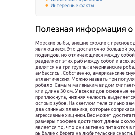
Интересные факты
Полезная информация о 
Морские рыбы, внешне схожие с пресново
являющиеся. Это достаточно большой ро
подвидов, но отличающиеся между собой 
разделяют этих рыб между собой и всех з
делятся на три группы: американские роба
амбассисы. Собственно, американские сну
атлантических. Можно назвать три популя
робало. Самым маленьким видом считаетс
кг и длина 30 см. У всех видов основные 
приплюснута, нижняя челюсть выделяется
острых зубов. На светлом теле сильно зам
два спинных плавника, которые соприкаса
агрессивные хищники. Вес может достигать
размеры трофеев достигают длины около 
является то, что они активно питаются в
рыбалке с берега на любительские снасти