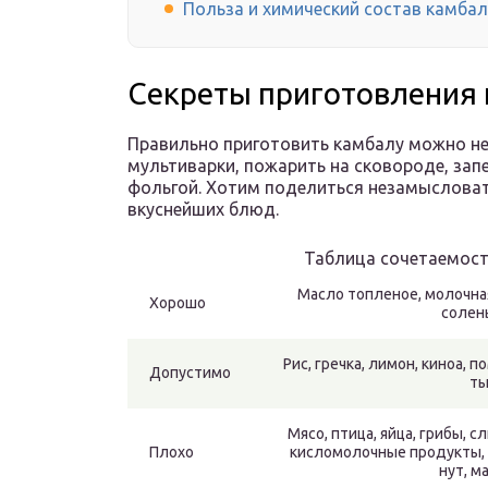
Польза и химический состав камба
Секреты приготовления 
Правильно приготовить камбалу можно н
мультиварки, пожарить на сковороде, запе
фольгой. Хотим поделиться незамыслов
вкуснейших блюд.
Таблица сочетаемост
Масло топленое, молочная 
Хорошо
солен
Рис, гречка, лимон, киноа,
Допустимо
ты
Мясо, птица, яйца, грибы, с
Плохо
кисломолочные продукты, сы
нут, м