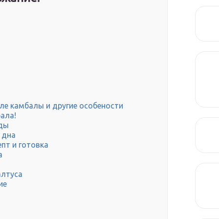
е камбалы и другие особености
ала!
иды
 дна
епт и готовка
а
алтуса
ие