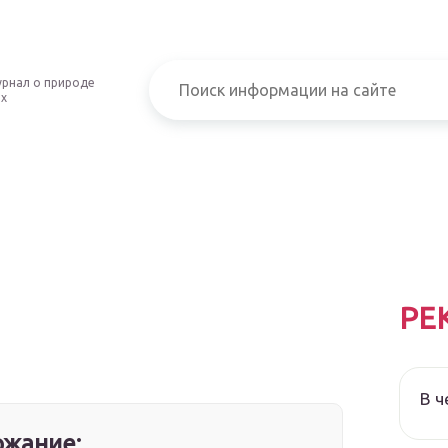
рнал о природе
ых
РЕ
В ч
жание: