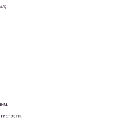
мл;
чим.
тистости.