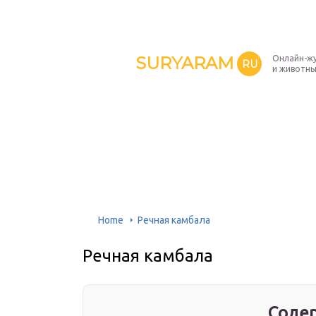
SURYARAM
Онлайн-жу
RU
и животн
Home
Речная камбала
Речная камбала
Содер