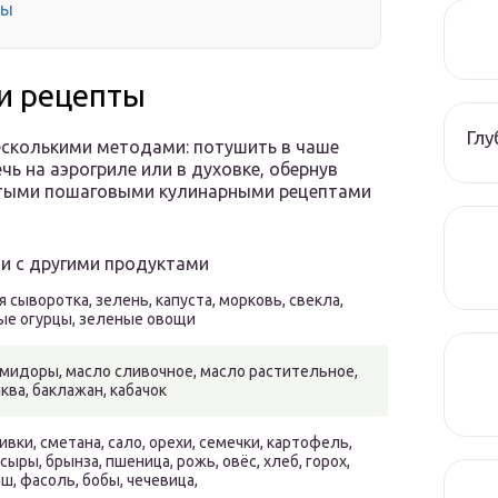
лы
и рецепты
Гл
есколькими методами: потушить в чаше
чь на аэрогриле или в духовке, обернув
атыми пошаговыми кулинарными рецептами
и с другими продуктами
сыворотка, зелень, капуста, морковь, свекла,
ые огурцы, зеленые овощи
 помидоры, масло сливочное, масло растительное,
ква, баклажан, кабачок
ливки, сметана, сало, орехи, семечки, картофель,
ры, брынза, пшеница, рожь, овёс, хлеб, горох,
аш, фасоль, бобы, чечевица,