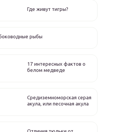
Где живут тигры?
убоководные рыбы
17 интересных фактов о
белом медведе
Средиземноморская серая
акула, или песочная акула
Отличия тюльки от