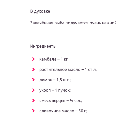
В духовке
Запечённая рыба получается очень нежной,
Ингредиенты:
камбала – 1 кг;
растительное масло – 1 ст.л.;
лимон – 1,5 шт.;
укроп – 1 пучок;
смесь перцев – ½ ч.л.;
сливочное масло – 50 г;