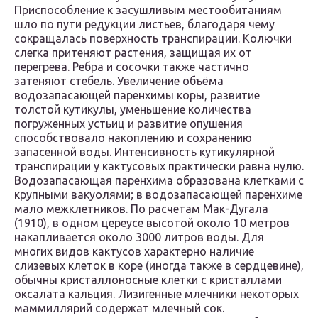
Приспособление к засушливым местообитаниям
шло по пути редукции листьев, благодаря чему
сокращалась поверхность транспирации. Колючки
слегка притеняют растения, защищая их от
перегрева. Ребра и сосочки также частично
затеняют стебель. Увеличение объёма
водозапасающей паренхимы коры, развитие
толстой кутикулы, уменьшение количества
погруженных устьиц и развитие опушения
способствовало накоплению и сохранению
запасенной воды. Интенсивность кутикулярной
транспирации у кактусовых практически равна нулю.
Водозапасающая паренхима образована клетками с
крупными вакуолями; в водозапасающей паренхиме
мало межклетников. По расчетам Мак-Дугала
(1910), в одном цереусе высотой около 10 метров
накапливается около 3000 литров воды. Для
многих видов кактусов характерно наличие
слизевых клеток в коре (иногда также в сердцевине),
обычны кристаллоносные клетки с кристаллами
оксалата кальция. Лизигенные млечники некоторых
маммиллярий содержат млечный сок.