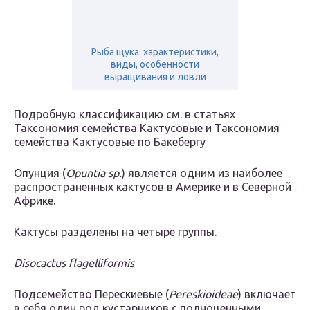
Рыба щука: характеристики,
виды, особенности
выращивания и ловли
Подробную классификацию см. в статьях
Таксономия семейства Кактусовые и Таксономия
семейства Кактусовые по Бакебергу
Опунция (
Opuntia sp.
) является одним из наиболее
распространенных кактусов в Америке и в Северной
Африке.
Кактусы разделены на четыре группы.
Disocactus flagelliformis
Подсемейство Перескиевые (
Pereskioideae
) включает
в себя один род кустарников с полноценными