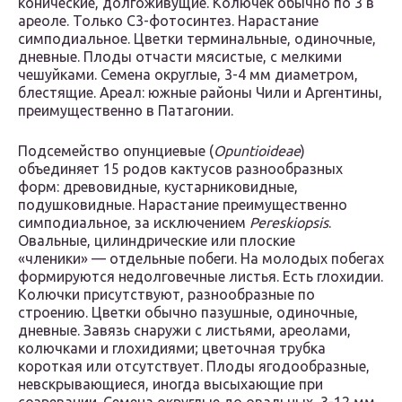
конические, долгоживущие. Колючек обычно по 3 в
ареоле. Только С
3
-фотосинтез. Нарастание
симподиальное. Цветки терминальные, одиночные,
дневные. Плоды отчасти мясистые, с мелкими
чешуйками. Семена округлые, 3-4 мм диаметром,
блестящие. Ареал: южные районы Чили и Аргентины,
преимущественно в Патагонии.
Подсемейство опунциевые (
Opuntioideae
)
объединяет 15 родов кактусов разнообразных
форм: древовидные, кустарниковидные,
подушковидные. Нарастание преимущественно
симподиальное, за исключением
Pereskiopsis
.
Овальные, цилиндрические или плоские
«членики» — отдельные побеги. На молодых побегах
формируются недолговечные листья. Есть глохидии.
Колючки присутствуют, разнообразные по
строению. Цветки обычно пазушные, одиночные,
дневные. Завязь снаружи с листьями, ареолами,
колючками и глохидиями; цветочная трубка
короткая или отсутствует. Плоды ягодообразные,
невскрывающиеся, иногда высыхающие при