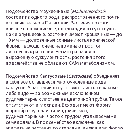
Подсемейство Маухиенивые (
Maihuenioideae
)
состоит из одного рода, распространённого почти
исключительно в Патагонии. Растения похожи
внешне на опунциевые, но глохидии отсутствуют.
Как и опунциевые, растения имеют крошечные — до
10 мм — долговечные сочные листья конической
формы, всходы очень напоминают ростки
лиственных растений. Несмотря на явно
выраженную суккулентность, растения этого
подсемейства не обладают САМ метаболизмом.
Подсемейство Кактусовые (
Cactoideae
) объединяет
в себя все оставшиеся многочисленные рода
кактусов. У растений отсутствуют листья в каком-
либо виде — за возможным исключением
рудиментарных листьев на цветочной трубке. Также
отсутствуют и глохидии. Всходы имеют форму
шарообразную или цилиндрическую, с
рудиментарными, часто с трудом угадываемыми
семядолями. В подсемейство включены как
эпифитные растения со стеблями, имеющими форму