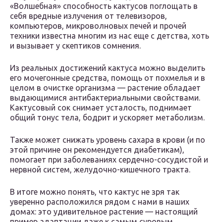
«Волшебная» способность кактусов поглощать в
себя вредные излучения от телевизоров,
компьютеров, микроволновых печей и прочей
техники известна многим из нас еще с детства, хоть
и вызывает у скептиков сомнения.
Из реальных достижений кактуса можно выделить
его мочегонные средства, помощь от похмелья и в
целом в очистке организма — растение обладает
выдающимися антибактериальными свойствами.
Кактусовый сок снимает усталость, поднимает
общий тонус тела, бодрит и ускоряет метаболизм.
Также может снижать уровень сахара в крови (и по
этой причине он рекомендуется диабетикам),
помогает при заболеваниях сердечно-сосудистой и
нервной систем, желудочно-кишечного тракта.
В итоге можно понять, что кактус не зря так
уверенно расположился рядом с нами в наших
домах: это удивительное растение — настоящий
пример адаптации даже к самым суровым