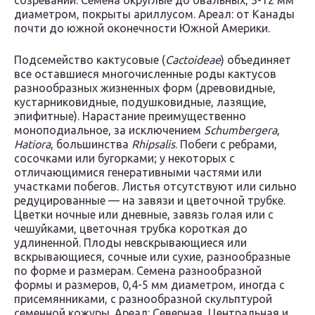
созревании. Семена округлые до овальных, 3-12 мм
диаметром, покрыты ариллусом. Ареал: от Канады
почти до южной оконечности Южной Америки.
Подсемейство кактусовые (
Cactoideae
) объединяет
все оставшиеся многочисленные роды кактусов
разнообразных жизненных форм (древовидные,
кустарниковидные, подушковидные, лазящие,
эпифитные). Нарастание преимущественно
моноподиальное, за исключением
Schumbergera
,
Hatiora
, большинства
Rhipsalis
. Побеги с ребрами,
сосочками или бугорками; у некоторых с
отличающимися генеративными частями или
участками побегов. Листья отсутствуют или сильно
редуцированные — на завязи и цветочной трубке.
Цветки ночные или дневные, завязь голая или с
чешуйками, цветочная трубка короткая до
удлиненной. Плоды невскрывающиеся или
вскрывающиеся, сочные или сухие, разнообразные
по форме и размерам. Семена разнообразной
формы и размеров, 0,4-5 мм диаметром, иногда с
присемянниками, с разнообразной скульптурой
семенной кожуры. Ареал: Северная, Центральная и