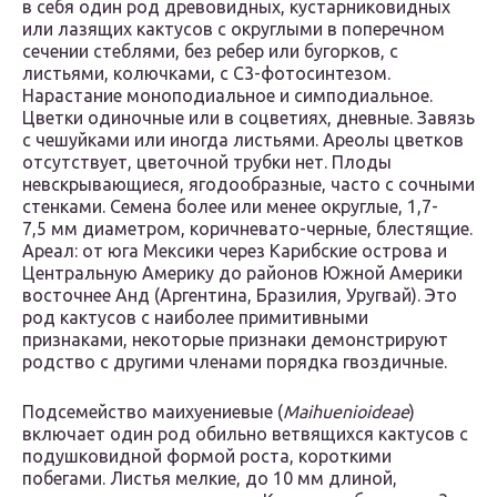
в себя один род древовидных, кустарниковидных
или лазящих кактусов с округлыми в поперечном
сечении стеблями, без ребер или бугорков, с
листьями, колючками, с С
3
-фотосинтезом.
Нарастание моноподиальное и симподиальное.
Цветки одиночные или в соцветиях, дневные. Завязь
с чешуйками или иногда листьями. Ареолы цветков
отсутствует, цветочной трубки нет. Плоды
невскрывающиеся, ягодообразные, часто с сочными
стенками. Семена более или менее округлые, 1,7-
7,5 мм диаметром, коричневато-черные, блестящие.
Ареал: от юга Мексики через Карибские острова и
Центральную Америку до районов Южной Америки
восточнее Анд (Аргентина, Бразилия, Уругвай). Это
род кактусов с наиболее примитивными
признаками, некоторые признаки демонстрируют
родство с другими членами порядка гвоздичные.
Подсемейство маихуениевые (
Maihuenioideae
)
включает один род обильно ветвящихся кактусов с
подушковидной формой роста, короткими
побегами. Листья мелкие, до 10 мм длиной,