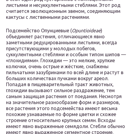
листьями и несуккулентными стеблями. Этот род
считается эволюционным звеном, соединяющим
кактусы с лиственными растениями.
Подсемейство Опунциевые (
Opuntioideae
)
объединяет растения, отличающиеся явно
заметными редуцированными листьями, всегда
присутствующими у молодых побегов,
суккулентными стеблями и особым типом шипов —
«глохидиями». Глохидии — это мелкие, хрупкие
колючки, очень острые и жёсткие, снабжены
пильчатыми зазубринами по всей длине и растут в
больших количествах пучками вокруг ареол.
Попадая в пищеварительный тракт животных,
глохидии вызывают сильное раздражение, тем
самым защищая растения от поедания. Несмотря
на значительное разнообразие форм и размеров,
все растения этого подсемейства имеют весьма
похожие узнаваемые по форме цветки и схожее
строение относительно крупных семян. Всходы
имеют явно выраженные семядоли. Стебли обычно
имеют явно выраженное сегментное строение.