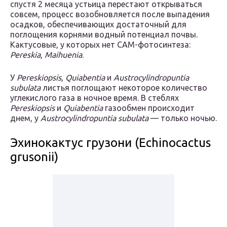
спустя 2 месяца устьица перестают открываться
совсем, процесс возобновляется после выпадения
осадков, обеспечивающих достаточный для
поглощения корнями водный потенциал почвы.
Кактусовые, у которых нет CAM-фотосинтеза:
Pereskia
,
Maihuenia
.
У
Pereskiopsis
,
Quiabentia
и
Austrocylindropuntia
subulata
листья поглощают некоторое количество
углекислого газа в ночное время. В стеблях
Pereskiopsis
и
Quiabentia
газообмен происходит
днем, у
Austrocylindropuntia subulata
— только ночью.
Эхинокактус грузони (Echinocactus
grusonii)