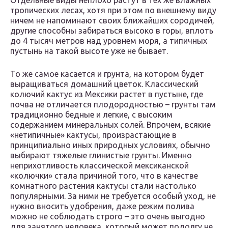
Отдельные виды неплохо растут в тех же влажных
тропических лесах, хотя при этом по внешнему виду
ничем не напоминают своих ближайших сородичей,
другие способны забираться высоко в горы, вплоть
до 4 тысяч метров над уровнем моря, а типичных
пустынь на такой высоте уже не бывает.
То же самое касается и грунта, на котором будет
выращиваться домашний цветок. Классический
колючий кактус из Мексики растет в пустыне, где
почва не отличается плодородностью – грунты там
традиционно бедные и легкие, с высоким
содержанием минеральных солей. Впрочем, всякие
«нетипичные» кактусы, произрастающие в
принципиально иных природных условиях, обычно
выбирают тяжелые глинистые грунты. Именно
неприхотливость классической мексиканской
«колючки» стала причиной того, что в качестве
комнатного растения кактусы стали настолько
популярными. За ними не требуется особый уход, не
нужно вносить удобрения, даже режим полива
можно не соблюдать строго – это очень выгодно
для занятого человека, который может подолгу не