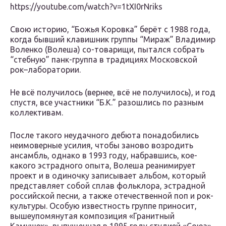
https://youtube.com/watch?v=1tXI0rNriks
Свою историю, “Божья Коровка” берёт с 1988 года,
когда бывший клавишник группы “Мираж” Владимир
Воленко (Волеша) со-товарищи, пытался собрать
“стебную” панк-группа в традициях Московской
рок–лаборатории.
Не всё получилось (вернее, всё не получилось), и год
спустя, все участники “Б.К.” разошлись по разным
коллективам.
После такого неудачного дебюта понадобились
неимоверные усилия, чтобы заново возродить
ансамбль, однако в 1993 году, набравшись, кое-
какого эстрадного опыта, Волеша реанимирует
проект и в одиночку записывает альбом, который
представляет собой сплав фольклора, эстрадной
российской песни, а также отечественной поп и рок-
культуры. Особую известность группе приносит,
вышеупомянутая композиция «Гранитный