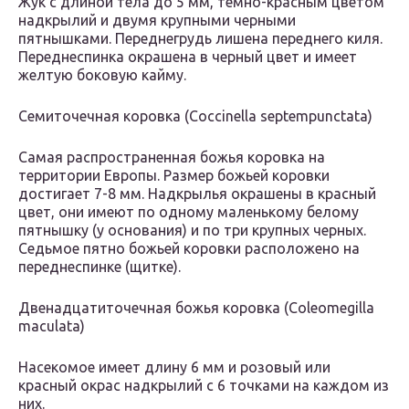
Жук с длиной тела до 5 мм, темно-красным цветом
надкрылий и двумя крупными черными
пятнышками. Переднегрудь лишена переднего киля.
Переднеспинка окрашена в черный цвет и имеет
желтую боковую кайму.
Семиточечная коровка (Coccinella septempunctata)
Самая распространенная божья коровка на
территории Европы. Размер божьей коровки
достигает 7-8 мм. Надкрылья окрашены в красный
цвет, они имеют по одному маленькому белому
пятнышку (у основания) и по три крупных черных.
Седьмое пятно божьей коровки расположено на
переднеспинке (щитке).
Двенадцатиточечная божья коровка (Coleomegilla
maculata)
Насекомое имеет длину 6 мм и розовый или
красный окрас надкрылий с 6 точками на каждом из
них.