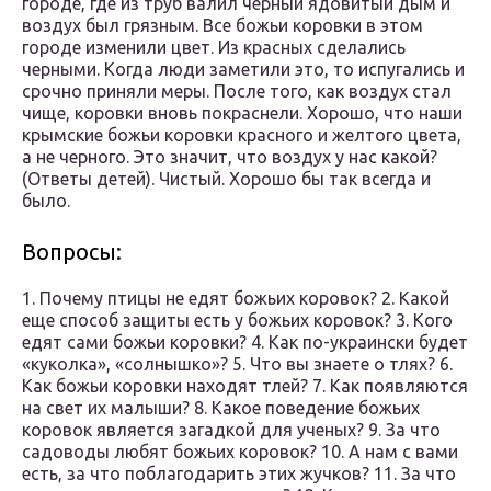
городе, где из труб валил черный ядовитый дым и
воздух был грязным. Все божьи коровки в этом
городе изменили цвет. Из красных сделались
черными. Когда люди заметили это, то испугались и
срочно приняли меры. После того, как воздух стал
чище, коровки вновь покраснели. Хорошо, что наши
крымские божьи коровки красного и желтого цвета,
а не черного. Это значит, что воздух у нас какой?
(Ответы детей). Чистый. Хорошо бы так всегда и
было.
Вопросы:
1. Почему птицы не едят божьих коровок? 2. Какой
еще способ защиты есть у божьих коровок? 3. Кого
едят сами божьи коровки? 4. Как по-украински будет
«куколка», «солнышко»? 5. Что вы знаете о тлях? 6.
Как божьи коровки находят тлей? 7. Как появляются
на свет их малыши? 8. Какое поведение божьих
коровок является загадкой для ученых? 9. За что
садоводы любят божьих коровок? 10. А нам с вами
есть, за что поблагодарить этих жучков? 11. За что