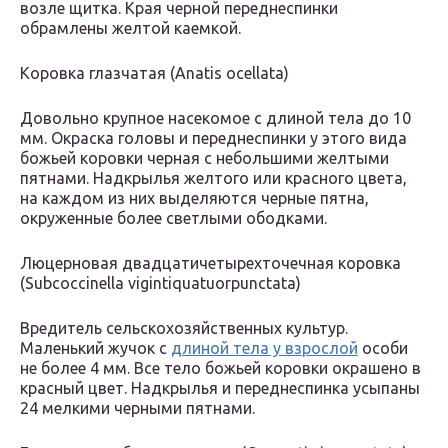
возле щитка. Края черной переднеспинки
обрамлены желтой каемкой.
Коровка глазчатая (Anatis ocellata)
Довольно крупное насекомое с длиной тела до 10
мм. Окраска головы и переднеспинки у этого вида
божьей коровки черная с небольшими желтыми
пятнами. Надкрылья желтого или красного цвета,
на каждом из них выделяются черные пятна,
окруженные более светлыми ободками.
Люцерновая двадцатичетырехточечная коровка
(Subcoccinella vigintiquatuorpunctata)
Вредитель сельскохозяйственных культур.
Маленький жучок с
длиной тела у взрослой
особи
не более 4 мм. Все тело божьей коровки окрашено в
красный цвет. Надкрылья и переднеспинка усыпаны
24 мелкими черными пятнами.